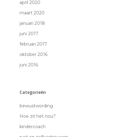
april 2020
Over mij
maart 2020
Trajecten
Ervaringen
januari 2018
Tarieven
blik op de situatie
juni 2017
zelfvertrouwen creë
Werken met mij
februari 2017
pubers
Blogs
beter leren
oktober 2016
juni 2016
reflex-integratie ther
Contact
samen scheiden
E book
zelfvertrouwen
Categorieën
reflex-integratie
bewustwording
therapie
Hoe zit het nou?
meer kracht en
kindercoach
zelfvertrouwen v