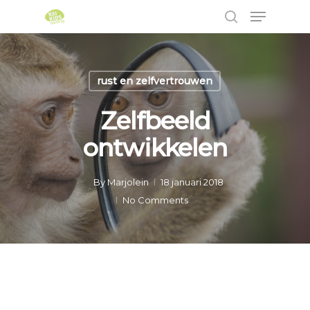
rust en zelfvertrouwen
Hit enter to search or ESC to close
Zelfbeeld
ontwikkelen
By
Marjolein
18 januari 2018
No Comments