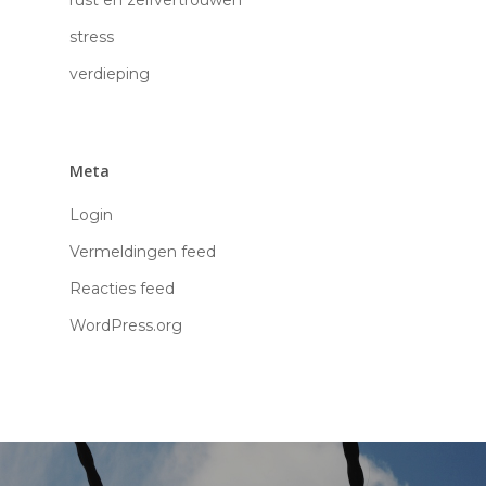
rust en zelfvertrouwen
jouw kind
stress
Algemene Voorwaar
verdieping
Privacyverklaring
Klachtenregelement
Meta
Login
Vermeldingen feed
Reacties feed
WordPress.org