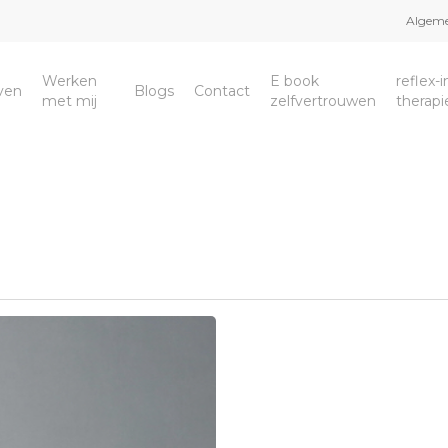
Algeme
Werken
E book
reflex-
even
Blogs
Contact
met mij
zelfvertrouwen
therapi