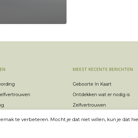
TEN
MEEST RECENTE BERICHTEN
ording
Geboorte In Kaart
zelfvertrouwen
Ontdekken wat er nodig is
ng
Zelfvertrouwen
Zelfbeeld ontwikkelen
mak te verbeteren. Mocht je dat niet willen, kun je dat hier
Het geheim van boze kindere