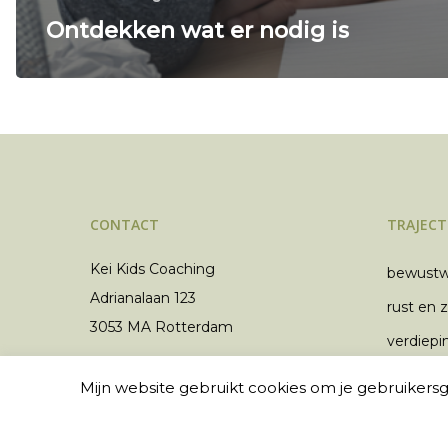
Ontdekken wat er nodig is
CONTACT
TRAJEC
Kei Kids Coaching
bewustw
Adrianalaan 123
rust en 
3053 MA Rotterdam
verdiepi
Kvk: 24493804
Mijn website gebruikt cookies om je gebruikersge
IBAN: NL67 KNAB 0401658627