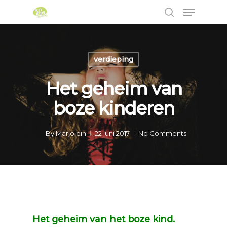
verdieping
Hit enter to search or ESC to close
Het geheim van
boze kinderen
By
Marjolein
22 juni 2017
No Comments
Het geheim van het boze kind.