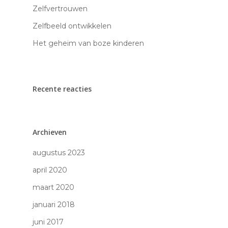
zelfvertrouwen
Zelfvertrouwen
reflex-integratie
Zelfbeeld ontwikkelen
therapie
Het geheim van boze kinderen
meer kracht en
zelfvertrouwen v
jouw kind
Recente reacties
Algemene Voorwaar
Archieven
Privacyverklaring
Klachtenregelement
augustus 2023
april 2020
maart 2020
januari 2018
juni 2017