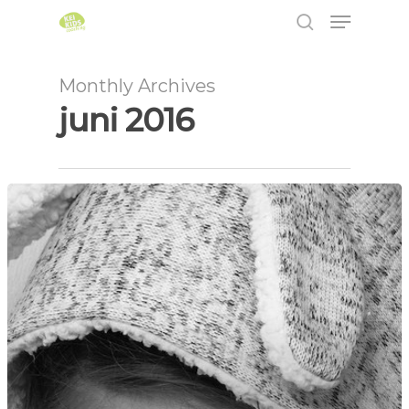
Monthly Archives
juni 2016
Hit enter to search or ESC to close