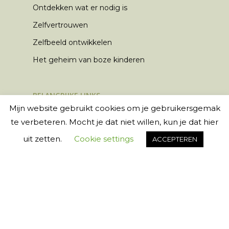
Ontdekken wat er nodig is
Zelfvertrouwen
Zelfbeeld ontwikkelen
Het geheim van boze kinderen
BELANGRIJKE LINKS
Mijn website gebruikt cookies om je gebruikersgemak
Schrijf een testimonial
te verbeteren. Mocht je dat niet willen, kun je dat hier
Algemene Voorwaarden
uit zetten.
Cookie settings
ACCEPTEREN
Privacyverklaring
Klachtenregelement
Contact