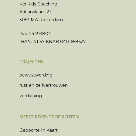
Kei Kids Coaching
meer kracht en
Adrianalaan 123
zelfvertrouwen v
3053 MA Rotterdam
jouw kind
Kvk: 24493804
Algemene Voorwaar
IBAN: NL67 KNAB 0401658627
Privacyverklaring
Klachtenregelement
TRAJECTEN
bewustwording
rust en zelfvertrouwen
verdieping
MEEST RECENTE BERICHTEN
Geboorte In Kaart